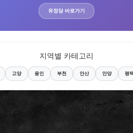
유정당 바로가기
지역별 카테고리
고양
용인
부천
안산
안양
평